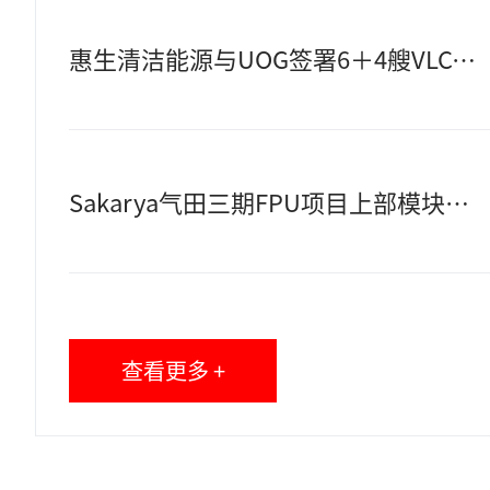
惠生清洁能源与UOG签署6＋4艘VLCC建造合同
Sakarya气田三期FPU项目上部模块正式开建
查看更多 +