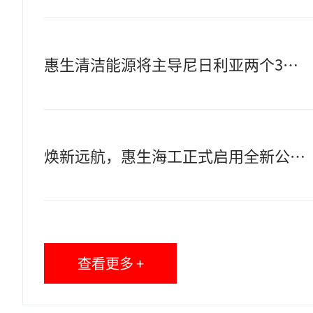
惠生清洁能源将主导尼日利亚两个3MTPA FLNG项目的设计验证和Pre-FEED
焕新远航，惠生海工正式启用全新公司名
查看更多 +