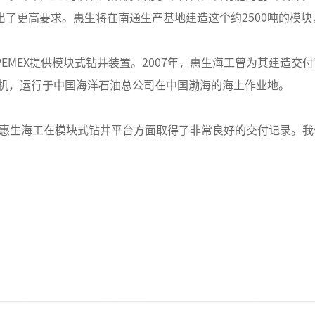
了更高要求。惠生将在南通生产基地建造这个约2500吨的模块，
EX提供模块式钻井装置。2007年，惠生海工曾为其建造交
钻机，运行于中国海洋石油总公司在中国渤海的海上作业地。
表示：“惠生海工在模块式钻井平台方面取得了非常良好的交付记录